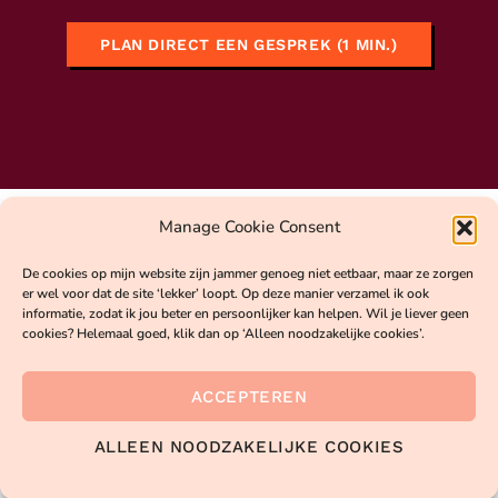
PLAN DIRECT EEN GESPREK (1 MIN.)
Manage Cookie Consent
De cookies op mijn website zijn jammer genoeg niet eetbaar, maar ze zorgen
er wel voor dat de site ‘lekker’ loopt. Op deze manier verzamel ik ook
informatie, zodat ik jou beter en persoonlijker kan helpen. Wil je liever geen
cookies? Helemaal goed, klik dan op ‘Alleen noodzakelijke cookies’.
© 2026 NewMom | KvK 82684162 | BTW nr: NL003717552B24 |
ACCEPTEREN
Privacyverklaring
|
Algemene voorwaarden
|
Disclaimer
|
Contact
|
ALLEEN NOODZAKELIJKE COOKIES
Website design door
Red Vibes design