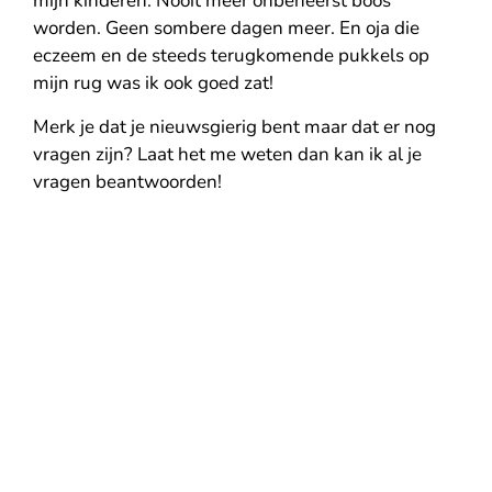
mijn kinderen. Nooit meer onbeheerst boos
worden. Geen sombere dagen meer. En oja die
eczeem en de steeds terugkomende pukkels op
mijn rug was ik ook goed zat!
Merk je dat je nieuwsgierig bent maar dat er nog
vragen zijn? Laat het me weten dan kan ik al je
vragen beantwoorden!
Voelt nog iets extra's doen om rust te
creeren als onmogelijk?
Ervaar je continue onrust in jezelf?
Kun je niet meer ontspannen, zelfs als je het
probeert?
Weet je het soms gewoon echt even niet
meer?